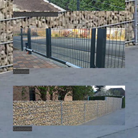
Doppelstabmattenzaun
Image Link
Antriebe
Image Link
Gabionen