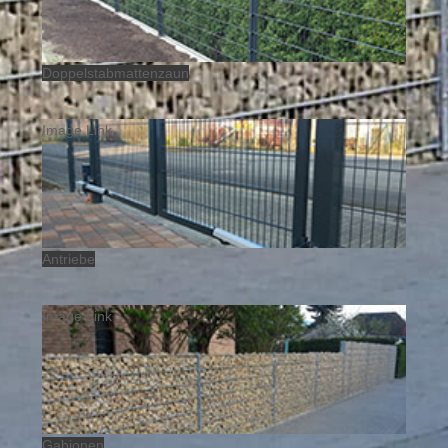
Doppelstabmattenzaun
Image Link
Antriebe
Image Link
Gabionen