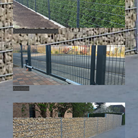
Doppelstabmattenzaun
Image Link
Antriebe
Image Link